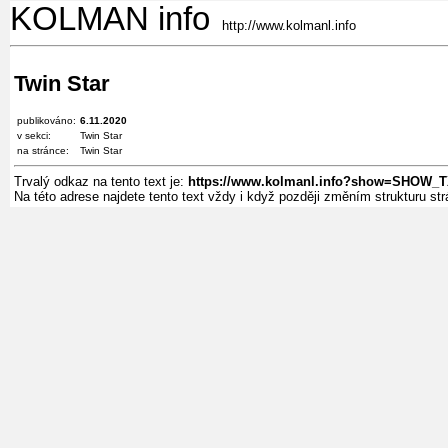
KOLMAN info
http://www.kolmanl.info
Twin Star
publikováno:
6.11.2020
v sekci:
Twin Star
na stránce:
Twin Star
Trvalý odkaz na tento text je:
https://www.kolmanl.info?show=SHOW_
Na této adrese najdete tento text vždy i když později změním strukturu s