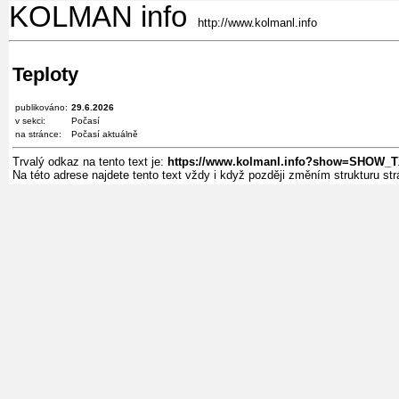
KOLMAN info
http://www.kolmanl.info
Teploty
publikováno:
29.6.2026
v sekci:
Počasí
na stránce:
Počasí aktuálně
Trvalý odkaz na tento text je:
https://www.kolmanl.info?show=SHOW_
Na této adrese najdete tento text vždy i když později změním strukturu s