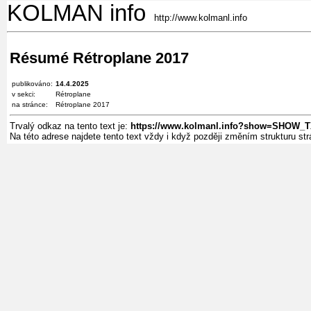
KOLMAN info
http://www.kolmanl.info
Résumé Rétroplane 2017
publikováno:
14.4.2025
v sekci:
Rétroplane
na stránce:
Rétroplane 2017
Trvalý odkaz na tento text je:
https://www.kolmanl.info?show=SHOW_T
Na této adrese najdete tento text vždy i když později změním strukturu s