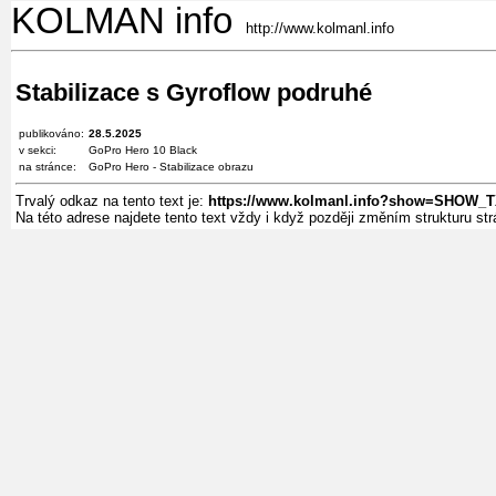
KOLMAN info
http://www.kolmanl.info
Stabilizace s Gyroflow podruhé
publikováno:
28.5.2025
v sekci:
GoPro Hero 10 Black
na stránce:
GoPro Hero - Stabilizace obrazu
Trvalý odkaz na tento text je:
https://www.kolmanl.info?show=SHOW_T
Na této adrese najdete tento text vždy i když později změním strukturu s