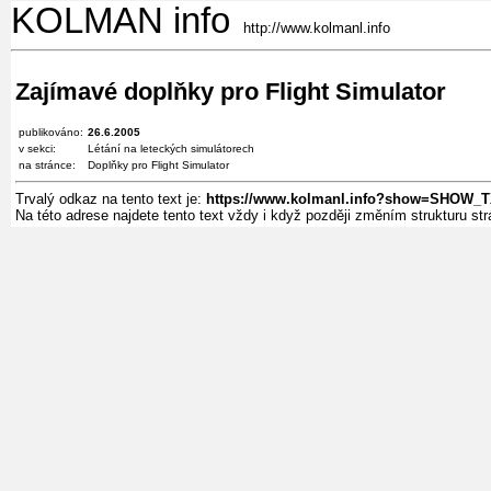
KOLMAN info
http://www.kolmanl.info
Zajímavé doplňky pro Flight Simulator
publikováno:
26.6.2005
v sekci:
Létání na leteckých simulátorech
na stránce:
Doplňky pro Flight Simulator
Trvalý odkaz na tento text je:
https://www.kolmanl.info?show=SHOW
Na této adrese najdete tento text vždy i když později změním strukturu s