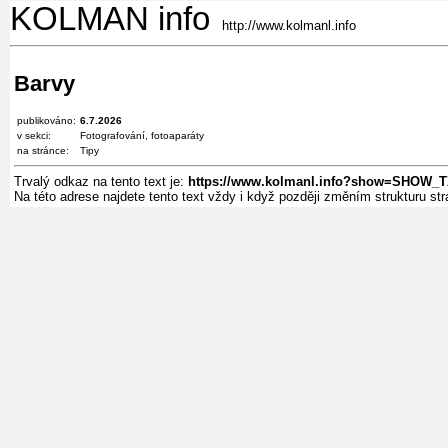
KOLMAN info
http://www.kolmanl.info
Barvy
publikováno:
6.7.2026
v sekci:
Fotografování, fotoaparáty
na stránce:
Tipy
Trvalý odkaz na tento text je:
https://www.kolmanl.info?show=SHOW_
Na této adrese najdete tento text vždy i když později změním strukturu s