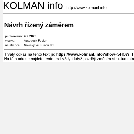
KOLMAN info
http://www.kolmanl.info
Návrh řízený záměrem
publikováno:
4.2.2026
v sekci:
Autodesk Fusion
na stránce:
Novinky ve Fusion 360
Trvalý odkaz na tento text je:
https://www.kolmanl.info?show=SHOW_T
Na této adrese najdete tento text vždy i když později změním strukturu s