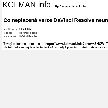
KOLMAN info
http://www.kolmanl.info
Co neplacená verze DaVinci Resolve neu
publikováno:
21.7.2025
v sekci:
DaVinci Resolve
na stránce:
DaVinci Resolve
Trvalý odkaz na tento text je:
https://www.kolmanl.info?show=SHOW_
Na této adrese najdete tento text vždy i když později změním strukturu s