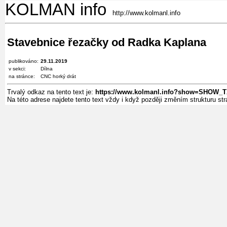
KOLMAN info
http://www.kolmanl.info
Stavebnice řezačky od Radka Kaplana
publikováno:
29.11.2019
v sekci:
Dílna
na stránce:
CNC horký drát
Trvalý odkaz na tento text je:
https://www.kolmanl.info?show=SHOW_T
Na této adrese najdete tento text vždy i když později změním strukturu s