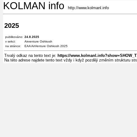
KOLMAN info
http://www.kolmanl.info
2025
publikováno:
24.8.2025
v sekci:
Airventure Oshkosh
na stránce:
EAA AirVenture Oshkosh 2025
Trvalý odkaz na tento text je:
https://www.kolmanl.info?show=SHOW_T
Na této adrese najdete tento text vždy i když později změním strukturu s