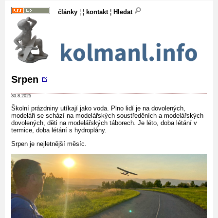
články
¦ ¦
kontakt
¦
Hledat
Srpen
30.8.2025
Školní prázdniny utíkají jako voda. Plno lidí je na dovolených,
modeláři se schází na modelářských soustředěních a modelářských
dovolených, děti na modelářských táborech. Je léto, doba létání v
termice, doba létání s hydroplány.
Srpen je nejletnější měsíc.