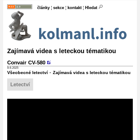
články
¦
sekce
¦
kontakt
¦
Hledat
Zajímavá videa s leteckou tématikou
Convair CV-580
9.6.2025
-
Všeobecné letectví
Zajímavá videa s leteckou tématikou
Letectví