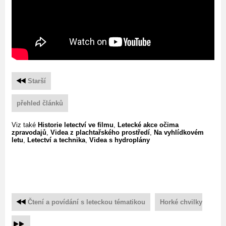
Starší
přehled článků
Viz také
Historie letectví ve filmu
,
Letecké akce očima
zpravodajů
,
Videa z plachtařského prostředí
,
Na vyhlídkovém
letu
,
Letectví a technika
,
Videa s hydroplány
Čtení a povídání s leteckou tématikou
Horké chvilky