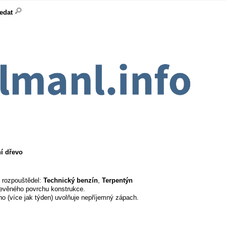
ledat
ní dřevo
í rozpouštědel:
Technický benzín
,
Terpentýn
řevěného povrchu konstrukce.
o (více jak týden) uvolňuje nepříjemný zápach.