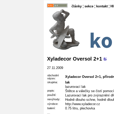
články
¦
sekce
¦
kontakt
¦
H
Xyladecor Oversol 2+1
27.11.2009
obchodní
Xyladecor Oversol 2+1, přírod
název:
lak
skupina:
lazurovací lak
popis:
Štětce a válečky se čistí pomoc
použití:
Lazurovací lak pro zvýraznění d
nevýhody:
Hodně dlouho schne, hodně dlouh
http://www.xyladecor.cz
výrobce:
0.75 litru, plechovka
balení: