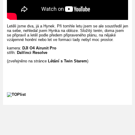
Letěli jsme dva, já a Hynek. Při tomhle letu jsem se ale soustředil jen
na sebe, nehledal jsem Hynka na obloze. Složitý terén, doma jsem
se připravil a letěl podle předem připraveného plánu, na nějaké
vzájemné honění nebo let ve formaci tady nebyl moc prostor.
kamera:
DJI O4 Airunit Pro
střih:
DaVinci Resolve
(zveřejněno na stránce
Létání s Twin Starem
)