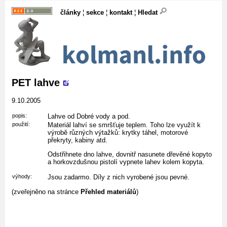
články
¦
sekce
¦
kontakt
¦
Hledat
PET lahve
9.10.2005
popis:
Lahve od Dobré vody a pod.
použití:
Materiál lahví se smršťuje teplem. Toho lze využít k
výrobě různých výtažků: krytky táhel, motorové
překryty, kabiny atd.
Odstřihnete dno lahve, dovnitř nasunete dřevěné kopyto
a horkovzdušnou pistolí vypnete lahev kolem kopyta.
výhody:
Jsou zadarmo. Díly z nich vyrobené jsou pevné.
(zveřejněno na stránce
Přehled materiálů
)