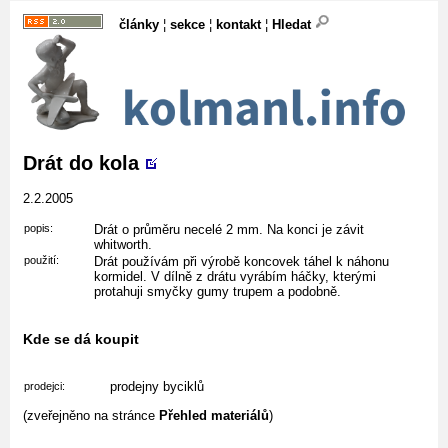
články
¦
sekce
¦
kontakt
¦
Hledat
Drát do kola
2.2.2005
popis:
Drát o průměru necelé 2 mm. Na konci je závit
whitworth.
použití:
Drát používám při výrobě koncovek táhel k náhonu
kormidel. V dílně z drátu vyrábím háčky, kterými
protahuji smyčky gumy trupem a podobně.
Kde se dá koupit
prodejny byciklů
prodejci:
(zveřejněno na stránce
Přehled materiálů
)