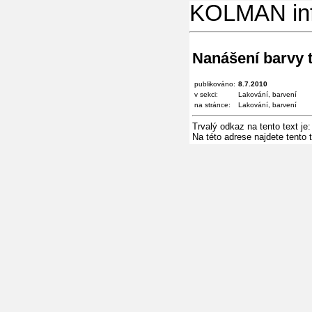
KOLMAN in
Nanášení barvy 
publikováno:
8.7.2010
v sekci:
Lakování, barvení
na stránce:
Lakování, barvení
Trvalý odkaz na tento text je
Na této adrese najdete tento