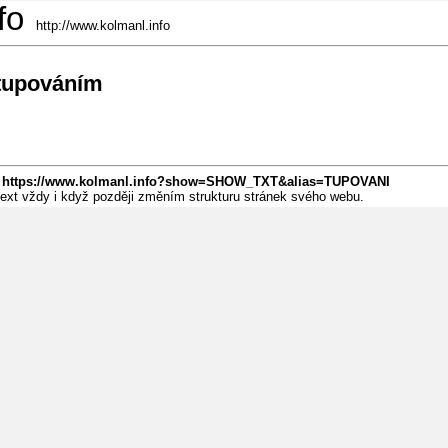
fo
http://www.kolmanl.info
tupováním
:
https://www.kolmanl.info?show=SHOW_TXT&alias=TUPOVANI
 text vždy i když později změním strukturu stránek svého webu.