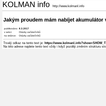
KOLMAN info
http://www.kolmanl.info
Jakým proudem mám nabíjet akumulátor 
publikováno:
8.3.2017
v sekci:
Otázky začátečníků
na stránce:
Otázky začátečníků
Trvalý odkaz na tento text je:
https://www.kolmanl.info?show=SHOW_
Na této adrese najdete tento text vždy i když později změním strukturu s