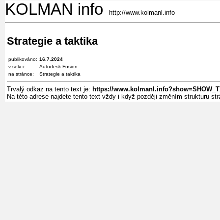
KOLMAN info
http://www.kolmanl.info
Strategie a taktika
publikováno:
16.7.2024
v sekci:
Autodesk Fusion
na stránce:
Strategie a taktika
Trvalý odkaz na tento text je:
https://www.kolmanl.info?show=SHOW_
Na této adrese najdete tento text vždy i když později změním strukturu s