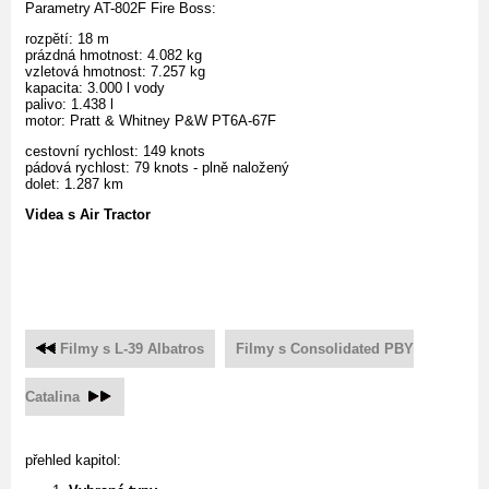
Parametry AT-802F Fire Boss:
rozpětí: 18 m
prázdná hmotnost: 4.082 kg
vzletová hmotnost: 7.257 kg
kapacita: 3.000 l vody
palivo: 1.438 l
motor: Pratt & Whitney P&W PT6A-67F
cestovní rychlost: 149 knots
pádová rychlost: 79 knots - plně naložený
dolet: 1.287 km
Videa s Air Tractor
Filmy s L-39 Albatros
Filmy s Consolidated PBY
Catalina
přehled kapitol: