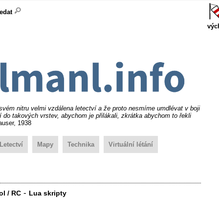
ledat
výc
svém nitru velmi vzdálena letectví a že proto nesmíme umdlévat v boji
 do takových vrstev, abychom je přilákali, zkrátka abychom to řekli
user, 1938
Letectví
Mapy
Technika
Virtuální létání
-
ol / RC
Lua skripty