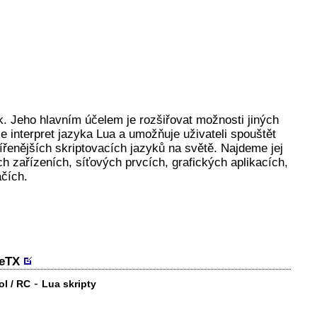
k. Jeho hlavním účelem je rozšiřovat možnosti jiných
 interpret jazyka Lua a umožňuje uživateli spouštět
šířenějších skriptovacích jazyků na světě. Najdeme jej
 zařízeních, síťových prvcích, grafických aplikacích,
ačích.
geTX
-
ol / RC
Lua skripty