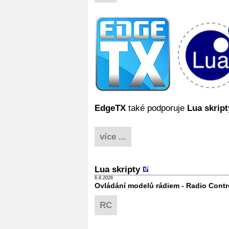
EdgeTX
také podporuje
Lua skript
více ...
Lua skripty
6.8.2026
Ovládání modelů rádiem - Radio Contr
RC