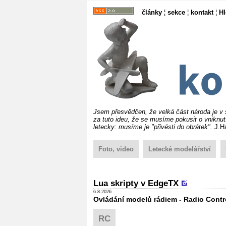
články
¦
sekce
¦
kontakt
¦
H
Jsem přesvědčen, že velká část národa je v 
za tuto ideu, že se musíme pokusit o vniknutí
letecky: musíme je "přivésti do obrátek".
J.Ha
Foto, video
Letecké modelářství
Lua skripty v EdgeTX
6.8.2026
Ovládání modelů rádiem - Radio Contr
RC