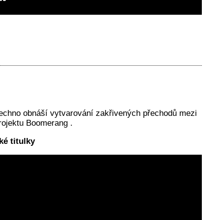
všechno obnáší vytvarování zakřivených přechodů mezi
projektu Boomerang .
é titulky