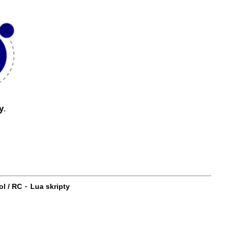
y
.
-
ol / RC
Lua skripty