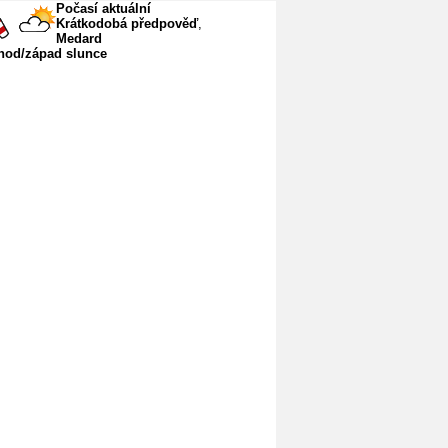
Počasí aktuální
Krátkodobá předpověď
,
Medard
hod/západ slunce