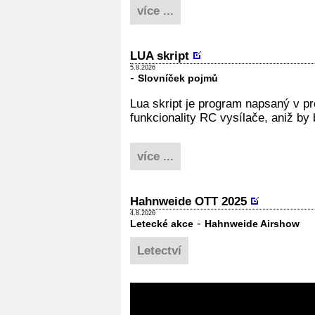
více ...
LUA skript
5.8.2026
-
Slovníček pojmů
Lua skript je program napsaný v p
funkcionality RC vysílače, aniž by 
více ...
Hahnweide OTT 2025
4.8.2026
-
Letecké akce
Hahnweide Airshow
Letectví