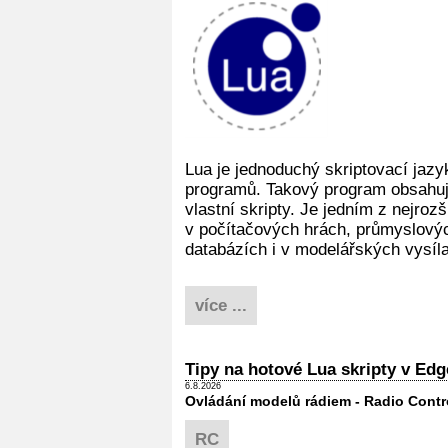
Lua je jednoduchý skriptovací jazy
programů. Takový program obsahuje
vlastní skripty. Je jedním z nejroz
v počítačových hrách, průmyslových
databázích i v modelářských vysíl
více ...
Tipy na hotové Lua skripty v Ed
6.8.2026
Ovládání modelů rádiem - Radio Contr
RC