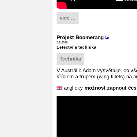
více ...
Projekt Boomerang
5.8.2026
Letectví a technika
Technika
V Austrálii: Adam vysvětluje, co 
křídlem a trupem (wing fillets) na 
anglicky
možnost zapnout česk